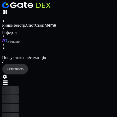
Ринки
Безстр.
Спот
Своп
Meme
Реферал
Більше
Пошук токенів/гаманців
/
Активність