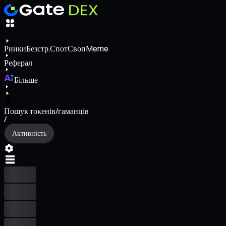
Ринки
Безстр.
Спот
Своп
Meme
Реферал
Більше
Пошук токенів/гаманців
/
Активність