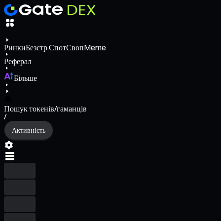
Ринки
Безстр.
Спот
Своп
Meme
Реферал
Більше
Пошук токенів/гаманців
/
Активність