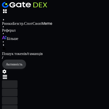
Ринки
Безстр.
Спот
Своп
Meme
Реферал
Більше
Пошук токенів/гаманців
/
Активність