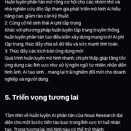
Huấn luyện phân tán mở rộng cơ hội cho các nhóm nhỏ và
nhà nghiên cứu độc lập tham gia phát triển mô hình AI hiệu
năng cao, giảm rào cản kỹ thuật.
Củng cố hệ sinh thái AI phi tập trung
Khác với phương pháp huấn luyện tập trung truyền thống,
huấn luyện phân tán tạo điều kiện xây dựng mạng lưới AI phi
tập trung, thúc đẩy chia sẻ dữ liệu và sức mạnh tính toán.
Thúc đẩy các kịch bản ứng dụng mới
Quá trình huấn luyện mô hình nhanh, chi phí thấp giúp tăng tốc
ứng dụng các lĩnh vực như xử lý ngôn ngữ tự nhiên, nhận diện
hình ảnh, AI tạo sinh… mang lại trải nghiệm đổi mới cho doanh
nghiệp và người dùng.
5. Triển vọng tương lai
Tầm nhìn về huấn luyện AI phân tán của Nous Research đại
diện cho một bước tiến táo bạo trong lĩnh vực trí tuệ nhân
tạo. Trong tương lai, mô hình này có thể trở thành: