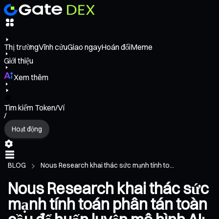
Thị trường
Vĩnh cửu
Giao ngay
Hoán đổi
Meme
Giới thiệu
Xem thêm
Tìm kiếm Token/Ví
/
Hoạt động
BLOG
Nous Research khai thác sức mạnh tính to...
Nous Research khai thác sức
mạnh tính toán phân tán toàn