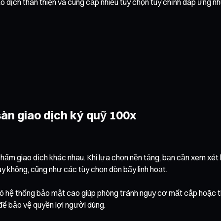
o dịch thân thiện và cung cấp nhiều tùy chọn tùy chỉnh đáp ứng n
sàn giao dịch ký quỹ 100x
phẩm giao dịch khác nhau. Khi lựa chọn nền tảng, bạn cần xem xét
ay không, cũng như các tùy chọn đòn bẩy linh hoạt.
có hệ thống bảo mật cao giúp phòng tránh nguy cơ mất cắp hoặc t
để bảo vệ quyền lợi người dùng.