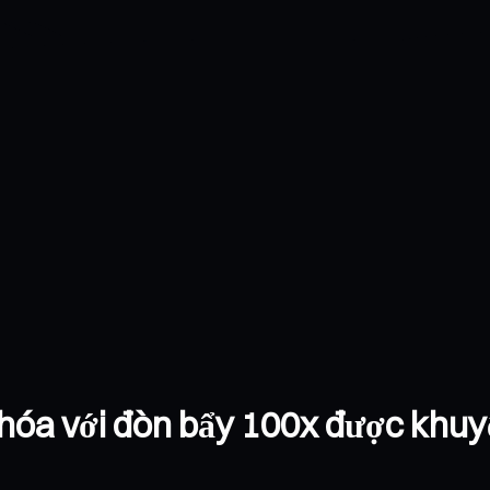
ã hóa với đòn bẩy 100x được khu