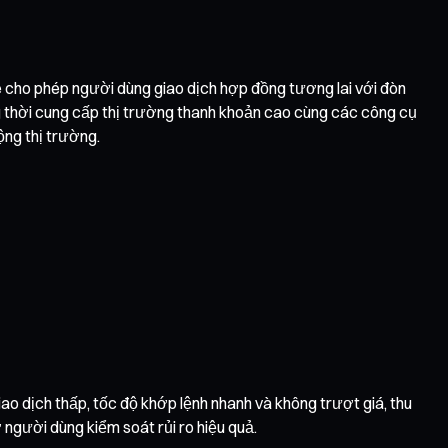
e cho phép người dùng giao dịch hợp đồng tương lai với đòn
g thời cung cấp thị trường thanh khoản cao cùng các công cụ
ộng thị trường.
giao dịch thấp, tốc độ khớp lệnh nhanh và không trượt giá, thu
ợ người dùng kiểm soát rủi ro hiệu quả.