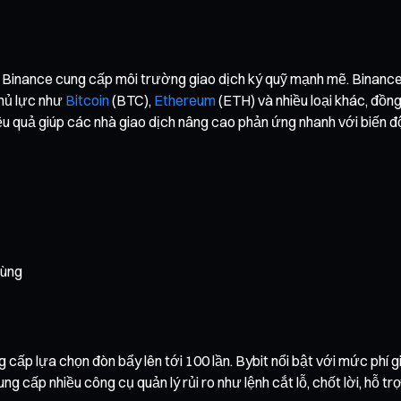
i, Binance cung cấp môi trường giao dịch ký quỹ mạnh mẽ. Binanc
chủ lực như
Bitcoin
(BTC),
Ethereum
(ETH) và nhiều loại khác, đồn
ệu quả giúp các nhà giao dịch nâng cao phản ứng nhanh với biến đ
dùng
g cấp lựa chọn đòn bẩy lên tới 100 lần. Bybit nổi bật với mức phí 
 cấp nhiều công cụ quản lý rủi ro như lệnh cắt lỗ, chốt lời, hỗ tr