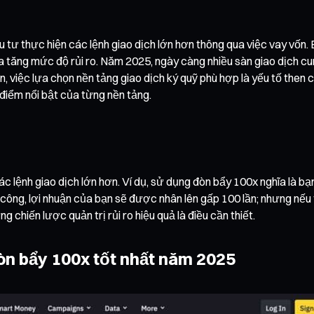
u tư thực hiện các lệnh giao dịch lớn hơn thông qua việc vay vốn.
ia tăng mức độ rủi ro. Năm 2025, ngày càng nhiều sàn giao dịch cu
, việc lựa chọn nền tảng giao dịch ký quỹ phù hợp là yếu tố then c
điểm nổi bật của từng nền tảng.
c lệnh giao dịch lớn hơn. Ví dụ, sử dụng đòn bẩy 100x nghĩa là bạn
công, lợi nhuận của bạn sẽ được nhân lên gấp 100 lần; nhưng nếu 
g chiến lược quản trị rủi ro hiệu quả là điều cần thiết.
đòn bẩy 100x tốt nhất năm 2025