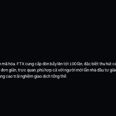
ền mã hóa. FTX cung cấp đòn bẩy lên tới 100 lần, đặc biệt thu hút
ng đơn giản, trực quan, phù hợp cả với người mới lẫn nhà đầu tư g
ng cao trải nghiệm giao dịch tổng thể.