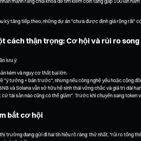
c nhấn mạnh rằng chìa khóa để tìm kiếm coin tăng gấp 100 lần nằ
chu kỳ tăng tiếp theo, những dự án "chưa được định giá rộng rãi" có
ột cách thận trọng: Cơ hội và rủi ro son
ần lưu ý:
oản kém và nguy cơ thất bại lớn.
t về "ý tưởng + bán trước", nhưng nếu công nghệ yếu hoặc cộng đ
BNB và Solana vẫn sở hữu hệ sinh thái vững chắc và giá trị dài hạn
 cứ tài sản nào cũng có thể giảm". Trước khi chuyển sang token v
ắm bắt cơ hội
ị trường đang gửi đi hai tín hiệu rõ ràng: thứ nhất, "rủi ro tổng th