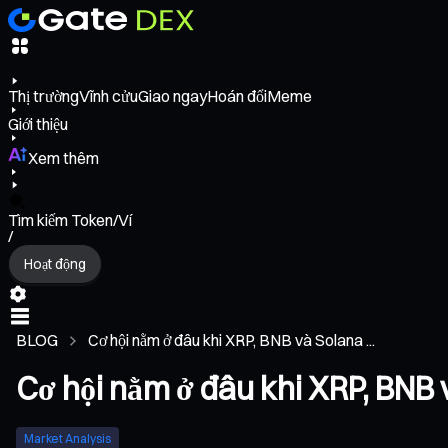
Thị trường
Vĩnh cửu
Giao ngay
Hoán đổi
Meme
Giới thiệu
Xem thêm
Tìm kiếm Token/Ví
/
Hoạt động
BLOG
Cơ hội nằm ở đâu khi XRP, BNB và Solana ...
Cơ hội nằm ở đâu khi XRP, BNB 
Market Analysis