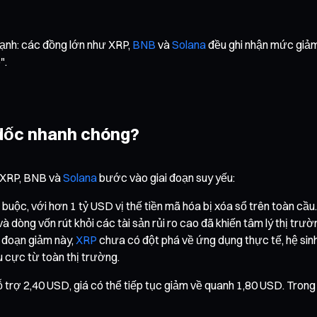
 mạnh: các đồng lớn như XRP,
BNB
và
Solana
đều ghi nhận mức giảm 
".
o dốc nhanh chóng?
ư XRP, BNB và
Solana
bước vào giai đoạn suy yếu:
 buộc, với hơn 1 tỷ USD vị thế tiền mã hóa bị xóa sổ trên toàn cầu.
à dòng vốn rút khỏi các tài sản rủi ro cao đã khiến tâm lý thị trườn
i đoạn giảm này,
XRP
chưa có đột phá về ứng dụng thực tế, hệ sin
u cực từ toàn thị trường.
 trợ 2,40 USD, giá có thể tiếp tục giảm về quanh 1,80 USD. Trong 