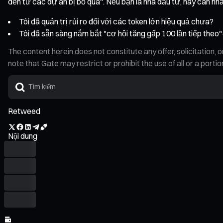
đến từ các dự án bị bỏ qua". Nếu bạn là nhà đầu tư, hãy cân nhắ
Tôi đã quản trị rủi ro đối với các token lớn hiệu quả chưa?
Tôi đã sẵn sàng nắm bắt "cơ hội tăng gấp 100 lần tiếp theo"
The content herein does not constitute any offer, solicitatio
note that Gate may restrict or prohibit the use of all or a por
Retweed
Nội dung