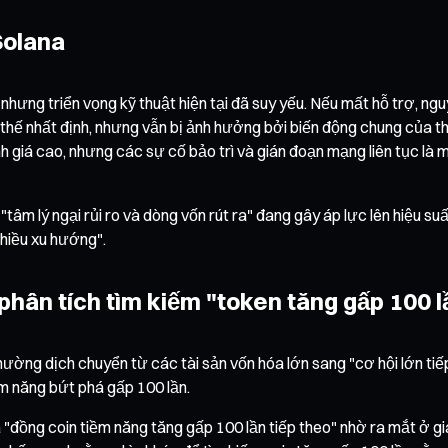
Solana
ưng triển vọng kỹ thuật hiện tại đã suy yếu. Nếu mất hỗ trợ, nguy 
ợi thế nhất định, nhưng vẫn bị ảnh hưởng bởi biến động chung của t
 giá cao, nhưng các sự cố bảo trì và gián đoạn mạng liên tục là m
 "tâm lý ngại rủi ro và dòng vốn rút ra" đang gây áp lực lên hiệu su
chiều xu hướng".
i phân tích tìm kiếm "token tăng gấp 100 l
hường dịch chuyển từ các tài sản vốn hóa lớn sang "cơ hội lớn tiế
m năng bứt phá gấp 100 lần.
à "đồng coin tiềm năng tăng gấp 100 lần tiếp theo" nhờ ra mắt ở 