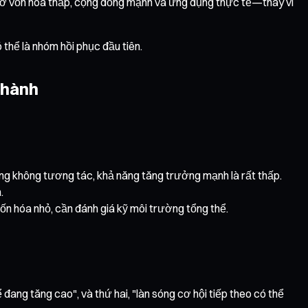
m ở vốn hóa thấp, cộng đồng mạnh và ứng dụng thực tế—thay vì
 thể là nhóm hồi phục đầu tiên.
g hành
ồng không tương tác, khả năng tăng trưởng mạnh là rất thấp.
.
ốn hóa nhỏ, cần đánh giá kỹ môi trường tổng thể.
ể đang tăng cao", và thứ hai, "làn sóng cơ hội tiếp theo có thể