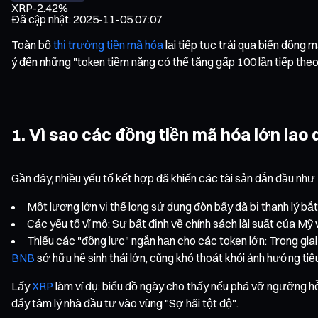
XRP
-2.42%
Đã cập nhật
:
2025-11-05 07:07
Toàn bộ
thị trường tiền mã hóa
lại tiếp tục trải qua biến động
ý đến những "token tiềm năng có thể tăng gấp 100 lần tiếp theo
1. Vì sao các đồng tiền mã hóa lớn la
Gần đây, nhiều yếu tố kết hợp đã khiến các tài sản dẫn đầu nh
Một lượng lớn vị thế long sử dụng đòn bẩy đã bị thanh lý bắt
Các yếu tố vĩ mô: Sự bất định về chính sách lãi suất của Mỹ v
Thiếu các "động lực" ngắn hạn cho các token lớn: Trong gia
BNB
sở hữu hệ sinh thái lớn, cũng khó thoát khỏi ảnh hưởng tiê
Lấy
XRP
làm ví dụ: biểu đồ ngày cho thấy nếu phá vỡ ngưỡng hỗ
đẩy tâm lý nhà đầu tư vào vùng "Sợ hãi tột độ".