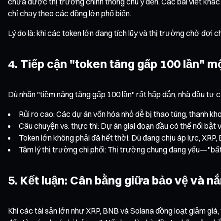
chưa được thị trường chính thống chú ý đến. Các bài viết khá
chỉ chạy theo các đồng lớn phổ biến.
Lý do là: khi các token lớn đang tích lũy và thị trường chờ đợi 
4. Tiếp cận "token tăng gấp 100 lần" m
Dù nhãn "tiềm năng tăng gấp 100 lần" rất hấp dẫn, nhà đầu tư c
Rủi ro cao: Các dự án vốn hóa nhỏ dễ bị thao túng, thanh kh
Câu chuyện vs. thực thi: Dự án giai đoạn đầu có thể nổi bậ
Token lớn không phải đã hết thời: Dù đang chịu áp lực, XRP, 
Tâm lý thị trường chi phối: Thị trường chung đang yếu—"bất
5. Kết luận: Cân bằng giữa bảo vệ và n
Khi các tài sản lớn như XRP, BNB và Solana đồng loạt giảm giá, th