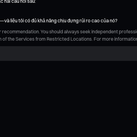
c hai câu hỏi sau:
—và liệu tôi có đủ khả năng chịu đựng rủi ro cao của nó?
n, or recommendation. You should always seek independent profess
tion of the Services from Restricted Locations. For more informati