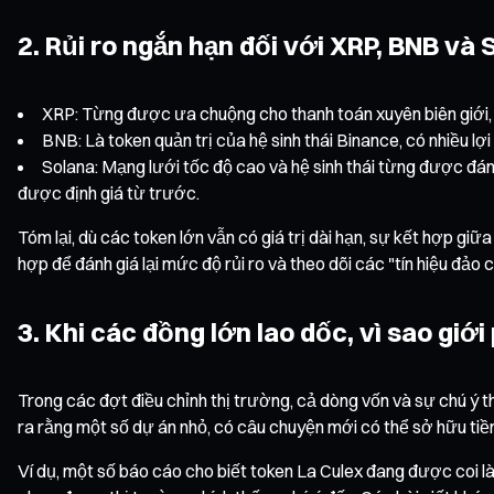
2. Rủi ro ngắn hạn đối với XRP, BNB và 
XRP: Từng được ưa chuộng cho thanh toán xuyên biên giới, nh
BNB: Là token quản trị của hệ sinh thái Binance, có nhiều l
Solana: Mạng lưới tốc độ cao và hệ sinh thái từng được đánh
được định giá từ trước.
Tóm lại, dù các token lớn vẫn có giá trị dài hạn, sự kết hợp giữa
hợp để đánh giá lại mức độ rủi ro và theo dõi các "tín hiệu đảo 
3. Khi các đồng lớn lao dốc, vì sao giớ
Trong các đợt điều chỉnh thị trường, cả dòng vốn và sự chú ý t
ra rằng một số dự án nhỏ, có câu chuyện mới có thể sở hữu tiề
Ví dụ, một số báo cáo cho biết token La Culex đang được coi l