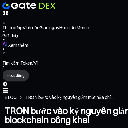
Thị trường
Vĩnh cửu
Giao ngay
Hoán đổi
Meme
Giới thiệu
Xem thêm
Tìm kiếm Token/Ví
/
Hoạt động
BLOG
TRON bước vào kỷ nguyên giảm một nửa phí...
TRON bước vào kỷ nguyên giảm 
blockchain công khai