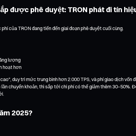
 sắp được phê duyệt: TRON phát đi tín hi
c phí của TRON đang tiến đến giai đoạn phê duyệt cuối cùng.
năng lượng
nh hoạt hơn
ng cao", duy trì mức trung bình hơn 2.000 TPS, và phí giao dịch v
lần chuyển khoản, thì sắp tới chi phí có thể giảm thêm 30–50%. Đố
i.
 năm 2025?