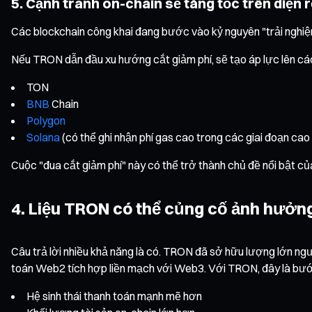
5. Cạnh tranh on-chain sẽ tăng tốc trên diện 
Các blockchain công khai đang bước vào kỷ nguyên "trải nghiệm
Nếu TRON dẫn đầu xu hướng cắt giảm phí, sẽ tạo áp lực lên các 
TON
BNB
Chain
Polygon
Solana
(có thể ghi nhận phí gas cao trong các giai đoạn cao
Cuộc "đua cắt giảm phí" này có thể trở thành chủ đề nổi bật c
4. Liệu TRON có thể củng cố ảnh hưởn
Câu trả lời nhiều khả năng là có. TRON đã sở hữu lượng lớn ngư
toán Web2 tích hợp liền mạch với Web3. Với TRON, đây là bướ
Hệ sinh thái thanh toán mạnh mẽ hơn