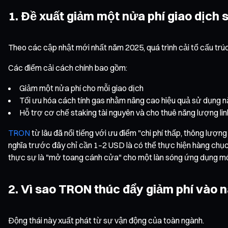
1. Đề xuất giảm một nửa phí giao dịch
Theo các cập nhật mới nhất năm 2025, quá trình cải tổ cấu trú
Các điểm cải cách chính bao gồm:
Giảm một nửa phí cho mỗi giao dịch
Tối ưu hóa cách tính gas nhằm nâng cao hiệu quả sử dụng 
Hỗ trợ cơ chế staking tài nguyên và cho thuê năng lượng li
TRON
từ lâu đã nổi tiếng với ưu điểm "chi phí thấp, thông lượ
nghĩa trước đây chỉ cần 1–2 USD là có thể thực hiện hàng chục 
thực sự là "mở toang cánh cửa" cho một làn sóng ứng dụng mớ
2. Vì sao TRON thúc đẩy giảm phí vào
Động thái này xuất phát từ sự vận động của toàn ngành.