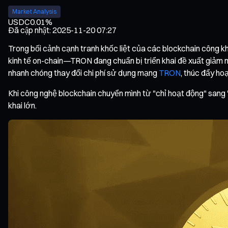
Market Analysis
USDC
0.01%
Đã cập nhật
:
2025-11-20 07:27
Trong bối cảnh cạnh tranh khốc liệt của các blockchain công k
kinh tế on-chain—TRON đang chuẩn bị triển khai đề xuất giảm 
nhanh chóng thay đổi chi phí sử dụng mạng
TRON
, thúc đẩy ho
Khi công nghệ blockchain chuyển mình từ "chỉ hoạt động" sang 
khai lớn.