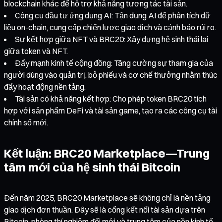
blockchain khác để hỗ trợ khả năng tương tác tài sản.
Công cụ đầu tư ứng dụng AI: Tận dụng AI để phân tích dữ
liệu on-chain, cung cấp chiến lược giao dịch và cảnh báo rủi ro.
Sự kết hợp giữa NFT và BRC20: Xây dựng hệ sinh thái lai
giữa token và NFT.
Đẩy mạnh kinh tế cộng đồng: Tăng cường sự tham gia của
người dùng vào quản trị, bỏ phiếu và cơ chế thưởng nhằm thúc
đẩy hoạt động nền tảng.
Tài sản có khả năng kết hợp: Cho phép token BRC20 tích
hợp với sản phẩm DeFi và tài sản game, tạo ra các công cụ tài
chính số mới.
Kết luận: BRC20 Marketplace—Trung
tâm mới của hệ sinh thái Bitcoin
Đến năm 2025, BRC20 Marketplace sẽ không chỉ là nền tảng
giao dịch đơn thuần. Đây sẽ là cổng kết nối tài sản dựa trên
Bitcoin, phòng thí nghiệm đổi mới và trung tâm của nền kinh tế