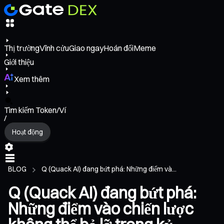
Thị trường
Vĩnh cửu
Giao ngay
Hoán đổi
Meme
Giới thiệu
Xem thêm
Tìm kiếm Token/Ví
/
Hoạt động
BLOG
Q (Quack AI) đang bứt phá: Những điểm và...
Q (Quack AI) đang bứt phá:
Những điểm vào chiến lược