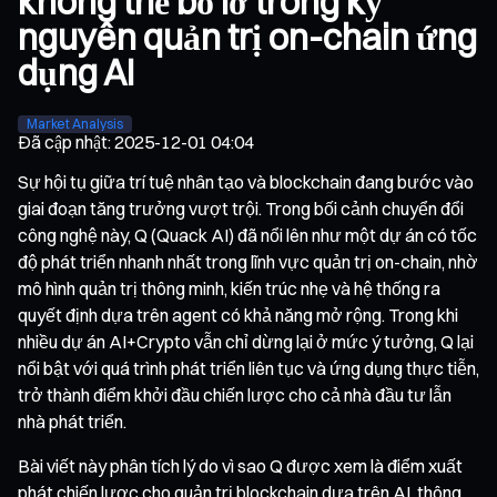
không thể bỏ lỡ trong kỷ
nguyên quản trị on-chain ứng
dụng AI
Market Analysis
Đã cập nhật
:
2025-12-01 04:04
Sự hội tụ giữa trí tuệ nhân tạo và blockchain đang bước vào
giai đoạn tăng trưởng vượt trội. Trong bối cảnh chuyển đổi
công nghệ này, Q (Quack AI) đã nổi lên như một dự án có tốc
độ phát triển nhanh nhất trong lĩnh vực quản trị on-chain, nhờ
mô hình quản trị thông minh, kiến trúc nhẹ và hệ thống ra
quyết định dựa trên agent có khả năng mở rộng. Trong khi
nhiều dự án AI+Crypto vẫn chỉ dừng lại ở mức ý tưởng, Q lại
nổi bật với quá trình phát triển liên tục và ứng dụng thực tiễn,
trở thành điểm khởi đầu chiến lược cho cả nhà đầu tư lẫn
nhà phát triển.
Bài viết này phân tích lý do vì sao Q được xem là điểm xuất
phát chiến lược cho quản trị blockchain dựa trên AI, thông