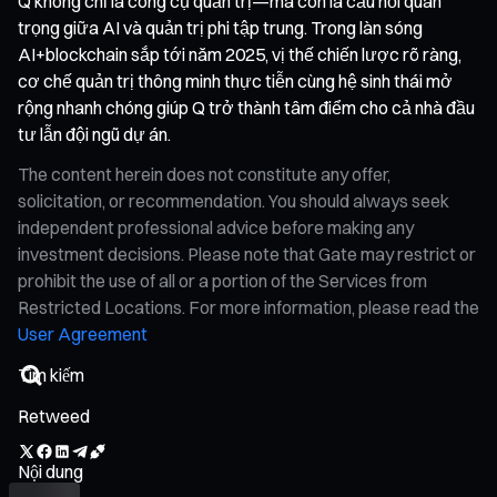
Q không chỉ là công cụ quản trị—mà còn là cầu nối quan
trọng giữa AI và quản trị phi tập trung. Trong làn sóng
AI+blockchain sắp tới năm 2025, vị thế chiến lược rõ ràng,
cơ chế quản trị thông minh thực tiễn cùng hệ sinh thái mở
rộng nhanh chóng giúp Q trở thành tâm điểm cho cả nhà đầu
tư lẫn đội ngũ dự án.
The content herein does not constitute any offer,
solicitation, or recommendation. You should always seek
independent professional advice before making any
investment decisions. Please note that Gate may restrict or
prohibit the use of all or a portion of the Services from
Restricted Locations. For more information, please read the
User Agreement
Retweed
Nội dung