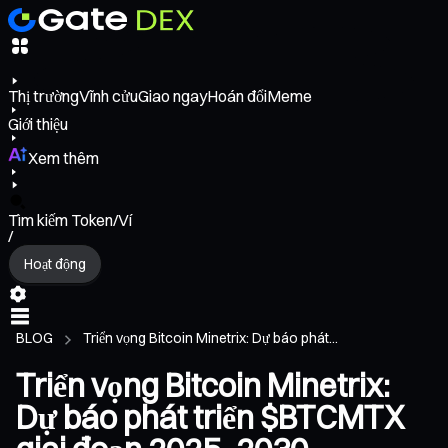
Thị trường
Vĩnh cửu
Giao ngay
Hoán đổi
Meme
Giới thiệu
Xem thêm
Tìm kiếm Token/Ví
/
Hoạt động
BLOG
Triển vọng Bitcoin Minetrix: Dự báo phát...
Triển vọng Bitcoin Minetrix:
Dự báo phát triển $BTCMTX