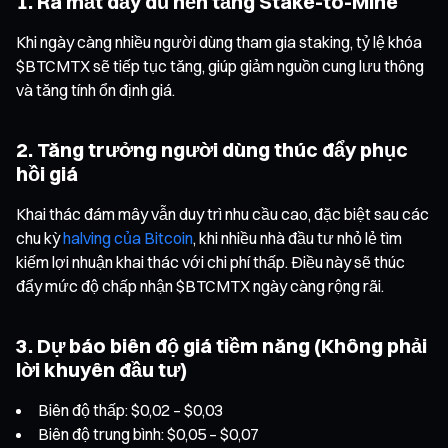
1. Ra mắt đầy đủ nền tảng Stake-to-Mine
Khi ngày càng nhiều người dùng tham gia staking, tỷ lệ khóa
$BTCMTX sẽ tiếp tục tăng, giúp giảm nguồn cung lưu thông
và tăng tính ổn định giá.
2. Tăng trưởng người dùng thúc đẩy phục
hồi giá
Khai thác đám mây vẫn duy trì nhu cầu cao, đặc biệt sau các
chu kỳ
halving của Bitcoin
, khi nhiều nhà đầu tư nhỏ lẻ tìm
kiếm lợi nhuận khai thác với chi phí thấp. Điều này sẽ thúc
đẩy mức độ chấp nhận $BTCMTX ngày càng rộng rãi.
3. Dự báo biên độ giá tiềm năng (Không phải
lời khuyên đầu tư)
Biên độ thấp: $0,02 – $0,03
Biên độ trung bình: $0,05 – $0,07