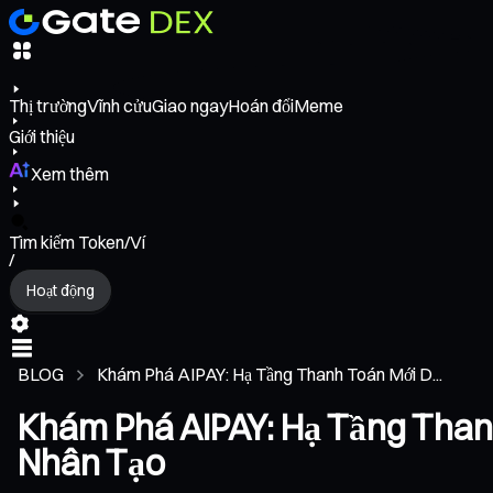
Thị trường
Vĩnh cửu
Giao ngay
Hoán đổi
Meme
Giới thiệu
Xem thêm
Tìm kiếm Token/Ví
/
Hoạt động
BLOG
Khám Phá AIPAY: Hạ Tầng Thanh Toán Mới D...
Khám Phá AIPAY: Hạ Tầng Than
Nhân Tạo