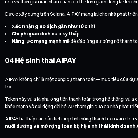
cao và thời gian xác nhận chậm có thể làm giảm đáng kể lợi nh
Được xây dựng trên Solana, AIPAY mang lại cho nhà phát triển
Xác nhận giao dịch gần như tức thì
Chi phí giao dịch cực kỳ thấp
Năng lực mạng mạnh mẽ
để đáp ứng sự bùng nổ thanh toá
04 Hệ sinh thái AIPAY
AIPAY không chỉ là một công cụ thanh toán—mục tiêu của dự á
trò.
Token này vừa là phương tiện thanh toán trong hệ thống, vừa có 
khỏe mạnh và sôi động đòi hỏi sự tham gia của cả nhà phát triể
AIPAY hạ thấp rào cản tích hợp tính năng thanh toán vào dịch vụ
nuôi dưỡng và mở rộng toàn bộ hệ sinh thái kinh doanh 