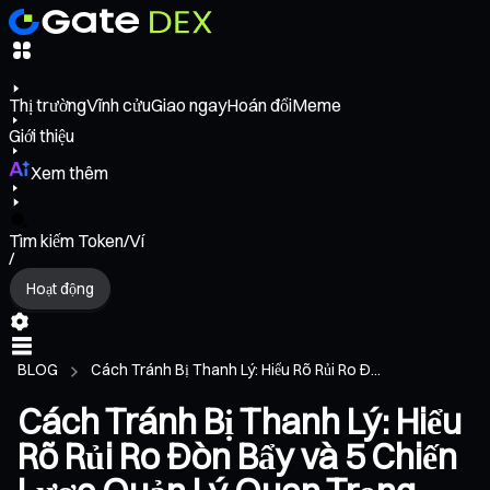
Thị trường
Vĩnh cửu
Giao ngay
Hoán đổi
Meme
Giới thiệu
Xem thêm
Tìm kiếm Token/Ví
/
Hoạt động
BLOG
Cách Tránh Bị Thanh Lý: Hiểu Rõ Rủi Ro Đ...
Cách Tránh Bị Thanh Lý: Hiểu
Rõ Rủi Ro Đòn Bẩy và 5 Chiến