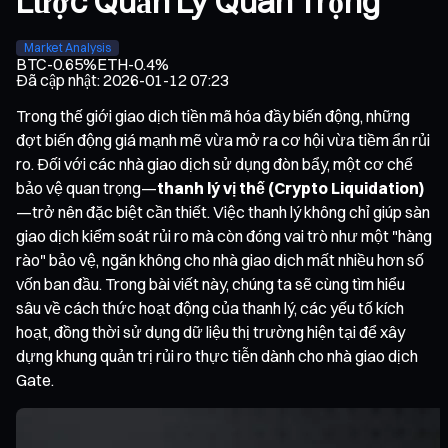
Lược Quản Lý Quan Trọng
Market Analysis
BTC
-0.65%
ETH
-0.4%
Đã cập nhật
:
2026-01-12 07:23
Trong thế giới giao dịch tiền mã hóa đầy biến động, những
đợt biến động giá mạnh mẽ vừa mở ra cơ hội vừa tiềm ẩn rủi
ro. Đối với các nhà giao dịch sử dụng đòn bẩy, một cơ chế
bảo vệ quan trọng—
thanh lý vị thế (Crypto Liquidation)
—trở nên đặc biệt cần thiết. Việc thanh lý không chỉ giúp sàn
giao dịch kiểm soát rủi ro mà còn đóng vai trò như một "hàng
rào" bảo vệ, ngăn không cho nhà giao dịch mất nhiều hơn số
vốn ban đầu. Trong bài viết này, chúng ta sẽ cùng tìm hiểu
sâu về cách thức hoạt động của thanh lý, các yếu tố kích
hoạt, đồng thời sử dụng dữ liệu thị trường hiện tại để xây
dựng khung quản trị rủi ro thực tiễn dành cho nhà giao dịch
Gate.