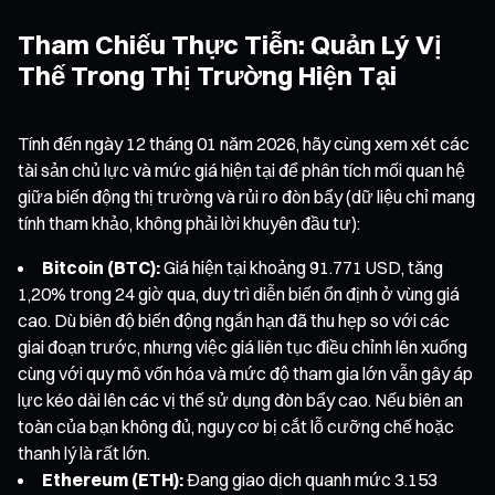
Tham Chiếu Thực Tiễn: Quản Lý Vị
Thế Trong Thị Trường Hiện Tại
Tính đến ngày 12 tháng 01 năm 2026, hãy cùng xem xét các
tài sản chủ lực và mức giá hiện tại để phân tích mối quan hệ
giữa biến động thị trường và rủi ro đòn bẩy (dữ liệu chỉ mang
tính tham khảo, không phải lời khuyên đầu tư):
Bitcoin (BTC):
Giá hiện tại khoảng 91.771 USD, tăng
1,20% trong 24 giờ qua, duy trì diễn biến ổn định ở vùng giá
cao. Dù biên độ biến động ngắn hạn đã thu hẹp so với các
giai đoạn trước, nhưng việc giá liên tục điều chỉnh lên xuống
cùng với quy mô vốn hóa và mức độ tham gia lớn vẫn gây áp
lực kéo dài lên các vị thế sử dụng đòn bẩy cao. Nếu biên an
toàn của bạn không đủ, nguy cơ bị cắt lỗ cưỡng chế hoặc
thanh lý là rất lớn.
Ethereum (ETH):
Đang giao dịch quanh mức 3.153