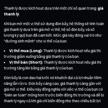
Thanh lý được kích hoạt dựa trên một chỉ số quan trọng:
giá
thanh lý
.
Khi bạn mở một vị thế sử dụng đòn bẩy, hệ thống sẽ tính toán
giá thanh lý dựa trên giá mở vị thế, hệ số đòn bẩy, và số
lượng ký quỹ bạn đã cam kết. Mức giá này đóng vai trò như
"đường sinh mệnh" cho vị thế của bạn.
Vị thế mua (Long):
Thanh lý được kích hoạt nếu giá thị
trường giảm xuống bằng giá thanh lý của bạn.
Vị thế bán (Short):
Thanh lý được kích hoạt nếu giá thị
trường tăng lên bằng giá thanh lý của bạn.
Đòn bẩy là con dao hai lưỡi: nó khuếch đại cả lợi nhuận tiềm
năng lẫn rủi ro. Đòn bẩy càng cao, giá thanh lý càng gần với
giá mở vị thế. Điều này đồng nghĩa với việc vị thế của bạn có
"biên an toàn" mỏng hơn trước biến động thị trường và dễ bị
thanh lý ngay cả khi giá chỉ biến động nhẹ theo chiều bất lợi.