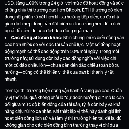
USD, tăng 1,88% trong 24 giờ, với mức độ hoạt động và sức
chống chịu thị trường cao hơn Bitcoin. ETH thường có biến
động nội phiên rõ nét hơn khi xu hướng tiếp diễn, do đó nhà
giao dịch hợp đồng cần đặt biên an toàn rộng hơn để tránh
bị cắt lỗ sớm do các đợt dao động ngắn hạn.
Các đồng altcoin khác:
Nhìn chung, mức biến động vẫn
cao hơn nhiều so với các tài sản chủ lực. Một số đồng hoạt
động mạnh có thể dao động trên 10% mỗi ngày. Trong môi
trường này, sử dụng đòn bẩy cao đồng nghĩa với việc chỉ
một cú đảo chiều lớn—chưa cần đến đảo chiều toàn bộ xu
hướng—cũng có thể khiến vị thế của bạn bị thanh lý rất
nhanh.
Tóm lại, thị trường hiện đang vận hành ở vùng giá cao. Quản
lý vị thế hiệu quả không phải là "dự đoán hướng đi," mà là cân
đối giữa mức độ biến động của tài sản, tỷ lệ đòn bẩy và khả
năng chịu rủi ro cá nhân. Khi thiết lập vị thế, hãy đánh giá linh
hoạt biến động lịch sử và tâm lý thị trường hiện tại, để lại đủ
không gian cho các biến động bình thường thay vì chỉ dựa