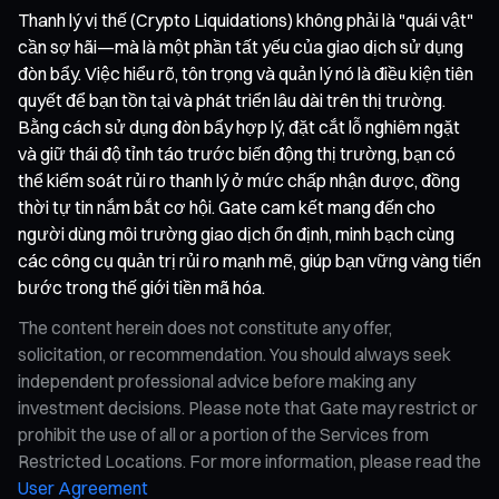
Thanh lý vị thế (Crypto Liquidations) không phải là "quái vật"
cần sợ hãi—mà là một phần tất yếu của giao dịch sử dụng
đòn bẩy. Việc hiểu rõ, tôn trọng và quản lý nó là điều kiện tiên
quyết để bạn tồn tại và phát triển lâu dài trên thị trường.
Bằng cách sử dụng đòn bẩy hợp lý, đặt cắt lỗ nghiêm ngặt
và giữ thái độ tỉnh táo trước biến động thị trường, bạn có
thể kiểm soát rủi ro thanh lý ở mức chấp nhận được, đồng
thời tự tin nắm bắt cơ hội. Gate cam kết mang đến cho
người dùng môi trường giao dịch ổn định, minh bạch cùng
các công cụ quản trị rủi ro mạnh mẽ, giúp bạn vững vàng tiến
bước trong thế giới tiền mã hóa.
The content herein does not constitute any offer,
solicitation, or recommendation. You should always seek
independent professional advice before making any
investment decisions. Please note that Gate may restrict or
prohibit the use of all or a portion of the Services from
Restricted Locations. For more information, please read the
User Agreement