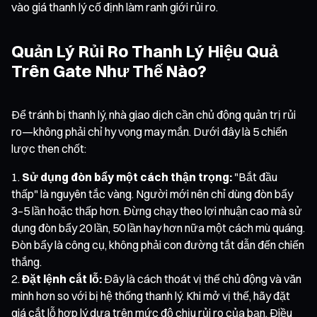
vào giá thanh lý cố định làm ranh giới rủi ro.
Quản Lý Rủi Ro Thanh Lý Hiệu Quả
Trên Gate Như Thế Nào?
Để tránh bị thanh lý, nhà giao dịch cần chủ động quản trị rủi
ro—không phải chỉ hy vọng may mắn. Dưới đây là 5 chiến
lược then chốt:
Sử dụng đòn bẩy một cách thận trọng:
"Bắt đầu
thấp" là nguyên tắc vàng. Người mới nên chỉ dùng đòn bẩy
3–5 lần hoặc thấp hơn. Đừng chạy theo lợi nhuận cao mà sử
dụng đòn bẩy 20 lần, 50 lần hay hơn nữa một cách mù quáng.
Đòn bẩy là công cụ, không phải con đường tắt dẫn đến chiến
thắng.
Đặt lệnh cắt lỗ:
Đây là cách thoát vị thế chủ động và văn
minh hơn so với bị hệ thống thanh lý. Khi mở vị thế, hãy đặt
giá cắt lỗ hợp lý dựa trên mức độ chịu rủi ro của bạn. Điều