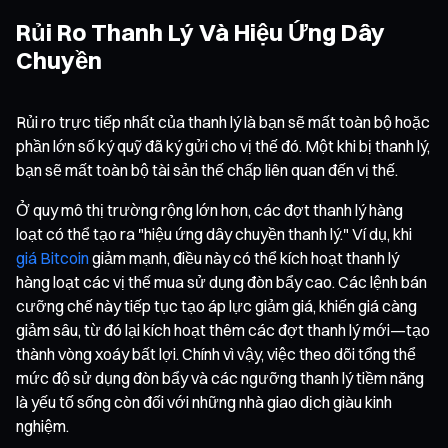
Rủi Ro Thanh Lý Và Hiệu Ứng Dây
Chuyền
Rủi ro trực tiếp nhất của thanh lý là bạn sẽ mất toàn bộ hoặc
phần lớn số ký quỹ đã ký gửi cho vị thế đó. Một khi bị thanh lý,
bạn sẽ mất toàn bộ tài sản thế chấp liên quan đến vị thế.
Ở quy mô thị trường rộng lớn hơn, các đợt thanh lý hàng
loạt có thể tạo ra "hiệu ứng dây chuyền thanh lý." Ví dụ, khi
giá Bitcoin
giảm mạnh, điều này có thể kích hoạt thanh lý
hàng loạt các vị thế mua sử dụng đòn bẩy cao. Các lệnh bán
cưỡng chế này tiếp tục tạo áp lực giảm giá, khiến giá càng
giảm sâu, từ đó lại kích hoạt thêm các đợt thanh lý mới—tạo
thành vòng xoáy bất lợi. Chính vì vậy, việc theo dõi tổng thể
mức độ sử dụng đòn bẩy và các ngưỡng thanh lý tiềm năng
là yếu tố sống còn đối với những nhà giao dịch giàu kinh
nghiệm.