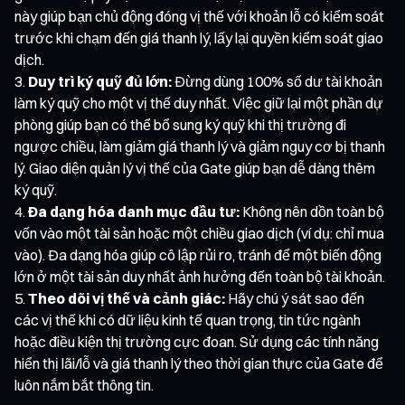
này giúp bạn chủ động đóng vị thế với khoản lỗ có kiểm soát
trước khi chạm đến giá thanh lý, lấy lại quyền kiểm soát giao
dịch.
Duy trì ký quỹ đủ lớn:
Đừng dùng 100% số dư tài khoản
làm ký quỹ cho một vị thế duy nhất. Việc giữ lại một phần dự
phòng giúp bạn có thể bổ sung ký quỹ khi thị trường đi
ngược chiều, làm giảm giá thanh lý và giảm nguy cơ bị thanh
lý. Giao diện quản lý vị thế của Gate giúp bạn dễ dàng thêm
ký quỹ.
Đa dạng hóa danh mục đầu tư:
Không nên dồn toàn bộ
vốn vào một tài sản hoặc một chiều giao dịch (ví dụ: chỉ mua
vào). Đa dạng hóa giúp cô lập rủi ro, tránh để một biến động
lớn ở một tài sản duy nhất ảnh hưởng đến toàn bộ tài khoản.
Theo dõi vị thế và cảnh giác:
Hãy chú ý sát sao đến
các vị thế khi có dữ liệu kinh tế quan trọng, tin tức ngành
hoặc điều kiện thị trường cực đoan. Sử dụng các tính năng
hiển thị lãi/lỗ và giá thanh lý theo thời gian thực của Gate để
luôn nắm bắt thông tin.