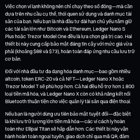
Việc chọn ví lạnh không nên chỉ chạy theo số đông—mà cần
dựa trên nhu cầu cụ thể, thói quen sử dụng và danh mục tài
sản của bạn. Nếu bạn là nhà đầu tư dài hạn chủ yếu nắm giữ
các tài sản lớn như Bitcoin và Ethereum, Ledger Nano S
Plus hoặc Trezor Model One đều là lựa chọn giá trị cao. Hai
thiết bị này cung cấp bảo mật đáng tin cậy với mức giá vừa
phải (khoảng $88 và $73), hoàn toàn đáp ứng nhu cầu lưu trữ
cơ bản.
Đối với nhà đầu tư đa dạng hóa danh mục—bao gồm nhiều
altcoin, token ERC-20 và cả NFT—Ledger Nano X hoặc
Trezor Model T sẽ phù hợp hơn. Cả hai đều hỗ trợ hơn 1.800
loại tiền mã hóa, và Ledger Nano X còn có khả năng kết nối
Bluetooth thuận tiện cho việc quản lý tài sản qua điện thoại.
Nếu bạn là người dùng ưu tiên bảo mật tuyệt đối—đặc biệt
là khi lưu trữ lượng lớn tiền mã hóa—các ví cách ly hoàn
toàn như Ellipal Titan sẽ hấp dẫn hơn. Các thiết bị này vận
hành hoàn toàn ngoại tuyến, giao dịch chỉ qua mã QR, đảm