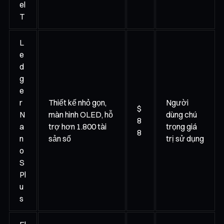
el
T
L
e
d
g
e
r
Thiết kế nhỏ gọn,
Người
$
N
màn hình OLED, hỗ
dùng chú
8
a
trợ hơn 1.800 tài
trọng giá
8
n
sản số
trị sử dụng
o
S
Pl
u
s