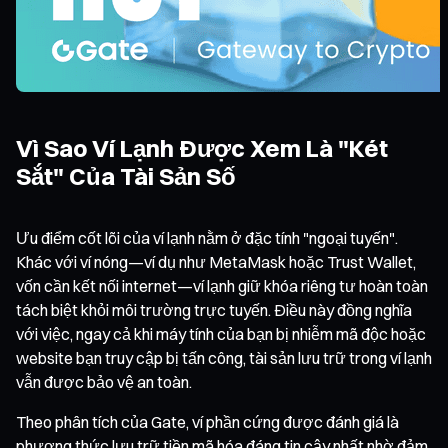
Vì Sao Ví Lạnh Được Xem Là "Két
Sắt" Của Tài Sản Số
Ưu điểm cốt lõi của ví lạnh nằm ở đặc tính "ngoại tuyến".
Khác với ví nóng—ví dụ như MetaMask hoặc Trust Wallet,
vốn cần kết nối internet—ví lạnh giữ khóa riêng tư hoàn toàn
tách biệt khỏi môi trường trực tuyến. Điều này đồng nghĩa
với việc, ngay cả khi máy tính của bạn bị nhiễm mã độc hoặc
website bạn truy cập bị tấn công, tài sản lưu trữ trong ví lạnh
vẫn được bảo vệ an toàn.
Theo phân tích của Gate, ví phần cứng được đánh giá là
phương thức lưu trữ tiền mã hóa đáng tin cậy nhất nhờ đảm