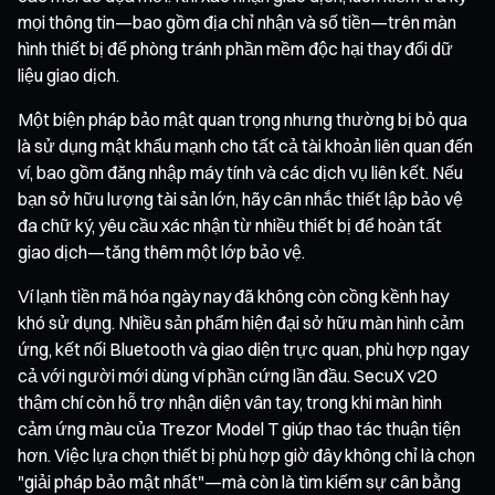
mọi thông tin—bao gồm địa chỉ nhận và số tiền—trên màn
hình thiết bị để phòng tránh phần mềm độc hại thay đổi dữ
liệu giao dịch.
Một biện pháp bảo mật quan trọng nhưng thường bị bỏ qua
là sử dụng mật khẩu mạnh cho tất cả tài khoản liên quan đến
ví, bao gồm đăng nhập máy tính và các dịch vụ liên kết. Nếu
bạn sở hữu lượng tài sản lớn, hãy cân nhắc thiết lập bảo vệ
đa chữ ký, yêu cầu xác nhận từ nhiều thiết bị để hoàn tất
giao dịch—tăng thêm một lớp bảo vệ.
Ví lạnh tiền mã hóa ngày nay đã không còn cồng kềnh hay
khó sử dụng. Nhiều sản phẩm hiện đại sở hữu màn hình cảm
ứng, kết nối Bluetooth và giao diện trực quan, phù hợp ngay
cả với người mới dùng ví phần cứng lần đầu. SecuX v20
thậm chí còn hỗ trợ nhận diện vân tay, trong khi màn hình
cảm ứng màu của Trezor Model T giúp thao tác thuận tiện
hơn. Việc lựa chọn thiết bị phù hợp giờ đây không chỉ là chọn
"giải pháp bảo mật nhất"—mà còn là tìm kiếm sự cân bằng