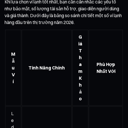
Khi lựa chọn ví lạnh tốt nhất, bạn cần cân nhắc các yếu tố
như bảo mật, số lượng tài sản hỗ trợ, giao diện người dùng
và giá thành. Dưới đây là bảng so sánh chi tiết một số ví lạnh
hàng đầu trên thị trường năm 2026.
G
iá
T
M
h
ẫ
a
Phù Hợp
u
Tính Năng Chính
m
Nhất Với
V
K
í
h
ả
o
L
e
d