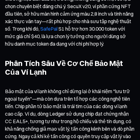
chọn chuyên biệt đáng chú ý. SecuX v20, ví phần cứng NFT
đầu tiên, sở hữu màn hình cảm ứng màu 2,8 inch và tính năng
xác thực vân tay—rất phù hợp cho nhà sưu tập nghệ thuật
số. Trong khi đó,
SafePal
S1 hỗ trợ hơn 30.000 token với
mức giá chỉ $40, là lựa chọn lý tưởng cho người dùng sở
hữu danh mục token đa dạng với chi phí hợp lý.
Phân Tích Sâu Về Cơ Chế Bảo Mật
Của Ví Lạnh
Bảo mật của ví lạnh không chỉ dừng lại ở khái niệm "lưu trữ
ngoại tuyến"—mà còn dựa trên tổ hợp các công nghệ tiên
tiến. Chip phần tử bảo mật là trái tim của các dòng ví lạnh
cao cấp. Ví dụ, dòng Ledger sử dụng chip đạt chứng nhận
CC EAL5+, tương tự như trong hộ chiếu và thẻ tín dụng, có
khả năng chống giả mạo vật lý, tấn công kênh bên và dò phần
cứng. Ngay cả khi kẻ tấn công có quyền truy cập vật lý vào