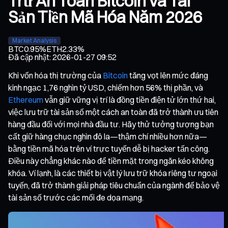
Trữ An Toàn Bitcoin và Tài
Sản Tiền Mã Hóa Năm 2026
Market Analysis
BTC
0.95%
ETH
2.33%
Đã cập nhật
:
2026-01-27 09:52
Khi vốn hóa thị trường của
Bitcoin
tăng vọt lên mức đáng
kinh ngạc 1,76 nghìn tỷ USD, chiếm hơn 56% thị phần, và
Ethereum
vẫn giữ vững vị trí là đồng tiền điện tử lớn thứ hai,
việc lưu trữ tài sản số một cách an toàn đã trở thành ưu tiên
hàng đầu đối với mọi nhà đầu tư. Hãy thử tưởng tượng bạn
cất giữ hàng chục nghìn đô la—thậm chí nhiều hơn nữa—
bằng tiền mã hóa trên ví trực tuyến dễ bị hacker tấn công.
Điều này chẳng khác nào để tiền mặt trong ngăn kéo không
khóa. Ví lạnh, là các thiết bị vật lý lưu trữ khóa riêng tư ngoại
tuyến, đã trở thành giải pháp tiêu chuẩn của ngành để bảo vệ
tài sản số trước các mối đe dọa mạng.