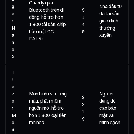
Quản lý qua
g
Nhà đầu tư
Bluetooth trên di
$
e
đa tài sản,
động, hỗ trợ hơn
1
r
giao dịch
1.800 tài sản, chip
4
N
thường
bảo mật CC
9
a
xuyên
EAL5+
n
o
X
T
r
e
z
Màn hình cảm ứng
Người
$
o
màu, phần mềm
dùng đề
2
r
nguồn mở, hỗ trợ
cao bảo
1
M
hơn 1.800 loại tiền
mật và
9
o
mã hóa
minh bạch
d