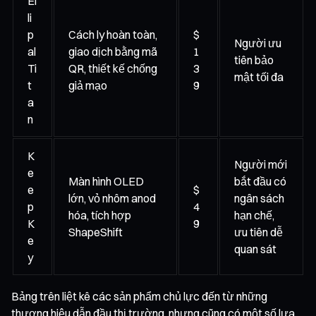
El
li
p
Cách ly hoàn toàn,
$
Người ưu
al
giao dịch bằng mã
1
tiên bảo
Ti
QR, thiết kế chống
3
mật tối đa
t
giả mạo
9
a
n
K
Người mới
e
Màn hình OLED
bắt đầu có
e
$
lớn, vỏ nhôm anod
ngân sách
p
4
hóa, tích hợp
hạn chế,
K
9
ShapeShift
ưu tiên dễ
e
quan sát
y
Bảng trên liệt kê các sản phẩm chủ lực đến từ những
thương hiệu dẫn đầu thị trường, nhưng cũng có một số lựa