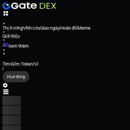
Thị trường
Vĩnh cửu
Giao ngay
Hoán đổi
Meme
Giới thiệu
Xem thêm
Tìm kiếm Token/Ví
/
Hoạt động