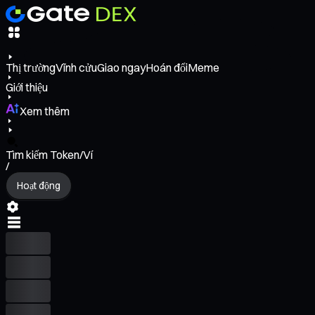
Thị trường
Vĩnh cửu
Giao ngay
Hoán đổi
Meme
Giới thiệu
Xem thêm
Tìm kiếm Token/Ví
/
Hoạt động