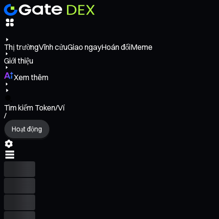
Thị trường
Vĩnh cửu
Giao ngay
Hoán đổi
Meme
Giới thiệu
Xem thêm
Tìm kiếm Token/Ví
/
Hoạt động