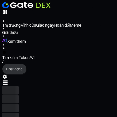
Thị trường
Vĩnh cửu
Giao ngay
Hoán đổi
Meme
Giới thiệu
Xem thêm
Tìm kiếm Token/Ví
/
Hoạt động