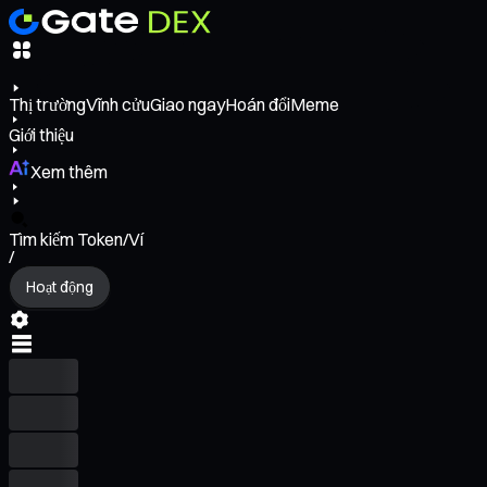
Thị trường
Vĩnh cửu
Giao ngay
Hoán đổi
Meme
Giới thiệu
Xem thêm
Tìm kiếm Token/Ví
/
Hoạt động