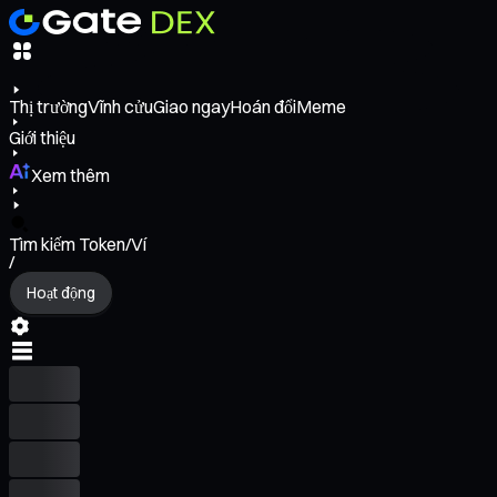
Thị trường
Vĩnh cửu
Giao ngay
Hoán đổi
Meme
Giới thiệu
Xem thêm
Tìm kiếm Token/Ví
/
Hoạt động