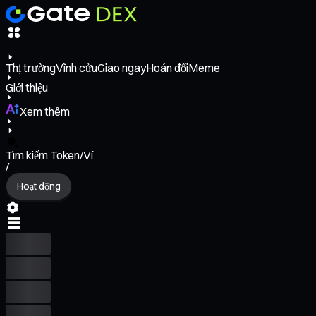
Thị trường
Vĩnh cửu
Giao ngay
Hoán đổi
Meme
Giới thiệu
Xem thêm
Tìm kiếm Token/Ví
/
Hoạt động