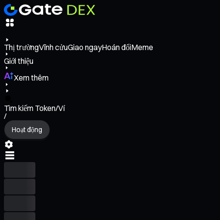
Thị trường
Vĩnh cửu
Giao ngay
Hoán đổi
Meme
Giới thiệu
Xem thêm
Tìm kiếm Token/Ví
/
Hoạt động