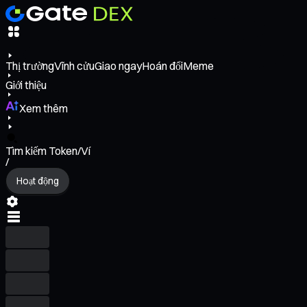
Thị trường
Vĩnh cửu
Giao ngay
Hoán đổi
Meme
Giới thiệu
Xem thêm
Tìm kiếm Token/Ví
/
Hoạt động