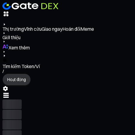
Thị trường
Vĩnh cửu
Giao ngay
Hoán đổi
Meme
Giới thiệu
Xem thêm
Tìm kiếm Token/Ví
/
Hoạt động