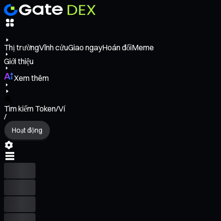
Thị trường
Vĩnh cửu
Giao ngay
Hoán đổi
Meme
Giới thiệu
Xem thêm
Tìm kiếm Token/Ví
/
Hoạt động