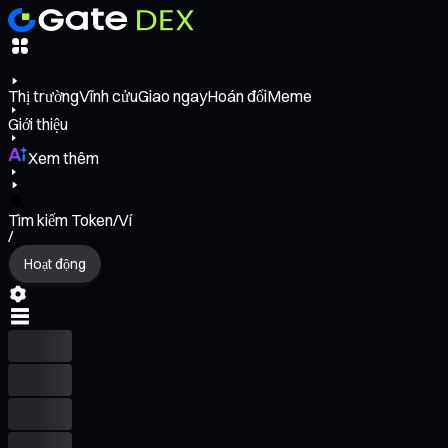
Thị trường
Vĩnh cửu
Giao ngay
Hoán đổi
Meme
Giới thiệu
Xem thêm
Tìm kiếm Token/Ví
/
Hoạt động