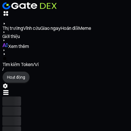
Thị trường
Vĩnh cửu
Giao ngay
Hoán đổi
Meme
Giới thiệu
Xem thêm
Tìm kiếm Token/Ví
/
Hoạt động