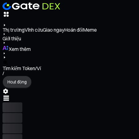
Thị trường
Vĩnh cửu
Giao ngay
Hoán đổi
Meme
Giới thiệu
Xem thêm
Tìm kiếm Token/Ví
/
Hoạt động