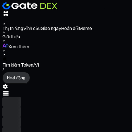
Thị trường
Vĩnh cửu
Giao ngay
Hoán đổi
Meme
Giới thiệu
Xem thêm
Tìm kiếm Token/Ví
/
Hoạt động