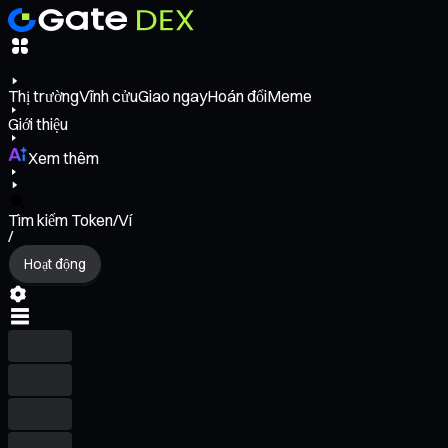
Thị trường
Vĩnh cửu
Giao ngay
Hoán đổi
Meme
Giới thiệu
Xem thêm
Tìm kiếm Token/Ví
/
Hoạt động