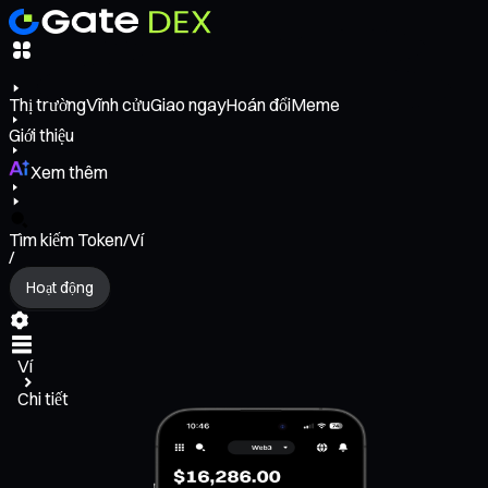
Thị trường
Vĩnh cửu
Giao ngay
Hoán đổi
Meme
Giới thiệu
Xem thêm
Tìm kiếm Token/Ví
/
Hoạt động
Ví
Chi tiết