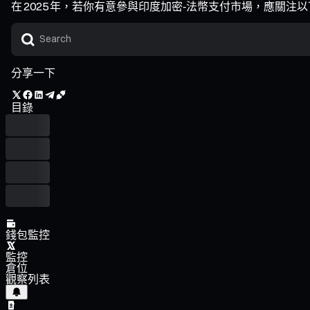
在 2025 年，若你有意參與印度加密‑法幣支付市場，應關
分享一下
目錄
錢包監控
監控
倉位
觀察列表