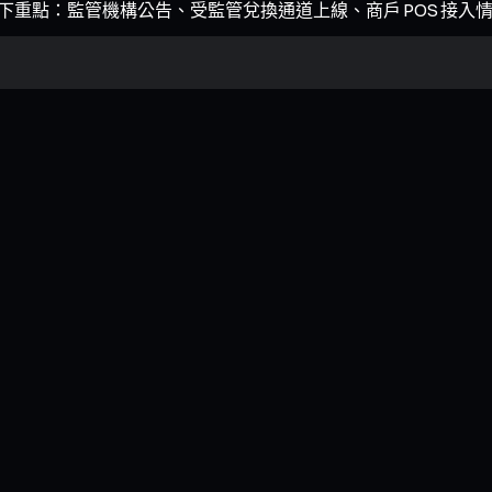
注以下重點：監管機構公告、受監管兌換通道上線、商戶 POS 接