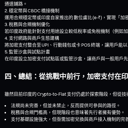
通道鋪路。
穩定幣與 CBDC 橋接機制
運用合規穩定幣或印度自家推出的 數位盧比 (e‑₹)，實現「加密代幣
稅務與合規機制優化
若印度政府能針對支付用途設立較低稅率或免稅機制（例如加密資
支付網路與商戶生態建構
將加密支付整合至 UPI、行動錢包或卡 POS 終端，讓用
監管沙盒與試點計畫
在印度設立加密支付試點區或監管沙盒，讓商戶與一般用戶先
四、總結：從挑戰中前行，加密支付在印
雖然目前印度的 Crypto‑to‑Fiat 支付仍處於探索階段
法規尚未完善，但並未禁止，反而提供可參與的路徑。
稅務與合規門檻高，但現階段也意味著先行者擁有優勢。
支付基礎設施強大，但亟需加密兌換與商戶接入機制的完