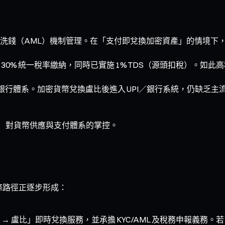
洗錢（AML）機制管理。在「支付即兌換加密資產」的情境下
0% 統一稅率繳納，同時已實施 1% TDS（源頭扣稅）。如
銀行體系。加密貨幣兌換盧比後進入 UPI／銀行系統，仍缺乏主流
行）對貨幣供應與支付體系的掌控。
條路徑正逐步形成：
 盧比」即時兌換服務，並承擔 KYC/AML 及稅務申報義務。