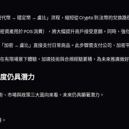
 ­→ 穩定幣 ­→ 盧比」流程，縮短從 Crypto 到 法幣的兌換路
產用於 POS 消費），將大幅提升商戶接受意願。同時，強化稅
戶能以「加密 → 盧比」直接支付日常商品。此步驟需支付公司、
在有限場景下體驗，加速技術與合規經驗累積，為未來推廣做好
度仍具潛力
，但從技術、市場與政策三大面向來看，未來仍具顯著潛力。
善。