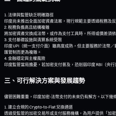
法律與監管缺乏明確路徑
印度尚未推出全面加密資產法案，現行規範主要透過稅務及反
稅務負擔高且結構複雜
將加密資產兌換成法幣，或作為支付工具時，所得或價差須依 3
支付基礎設施與清算系統受限
印度 UPI（統一支付介面）雖高度成熟，但主要服務於法幣／
匯管制而更為複雜。
金融穩定與主權風險
印度監管當局擔憂，若加密支付普及，恐削弱印度 RBI（央
三、可行解決方案與發展趨勢
儘管困難重重，印度加密‑法幣支付的未來仍有解方。以下幾
建立合規的 Crypto‑to‑Fiat 兌換通道
透過受監管的加密交易所或支付服務機構，為用戶提供「加密 →