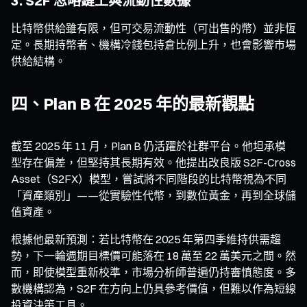
3. S2F 忽略鏈上與流動性數據
比特幣供給雖有限，但可交易流動性（可出售的幣）並非恆
定。長期持幣者、機構冷錢包持倉比例上升，也會影響市場
供給結構。
四、Plan B 在 2025 年的最新觀點
截至 2025 年 11 月，Plan B 仍活躍於社群平台。他坦承模
型存在偏差，但堅持其長期有效。他提出改良版 S2F-Cross
Asset（S2FX）模型，嘗試將不同階段的比特幣視為不同
「資產類別」——從實驗性代幣，到數位黃金，再到全球儲
值資產。
根據他最新預測：若比特幣在 2025 年第四季維持供需趨
勢，下一輪週期目標價可能落在 18 萬至 22 萬美元之間。然
而，即使模型重新校準，市場分析師普遍仍持審慎態度。多
數機構認為，S2F 在方向上仍具參考價值，但難以作為短線
投資決策工具。