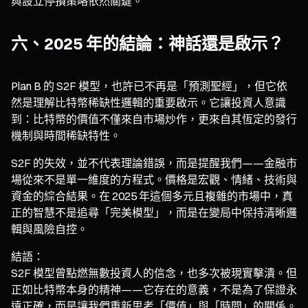
與設立停損策略依然關鍵。
六、2025 年的結論：神話還是啟示？
Plan B 的 S2F 模型，也許已不再是「預測聖經」，但它依
然是理解比特幣稀缺性邏輯的重要啟示。它讓投資人意識
到：比特幣的價值不僅來自市場炒作，更來自其恆定的發行
機制與時間稀缺特性。
S2F 的失效，並不代表理論錯誤，而是提醒我們——金融市
場從來不是單一維度的方程式。價格是宏觀、情緒、技術與
資金的綜合結果。在 2025 年這個多元且複雜的市場中，真
正的智慧不是追尋「完美模型」，而是在變局中保持清晰邏
輯與風險自控。
結語：
S2F 模型曾點燃無數投資人的信念，也多次被現實擊潰。但
正如比特幣本身的精神——它存在的意義，不是為了保證永
遠正確，而是讓我們重新思考「價值」與「時間」的關係。