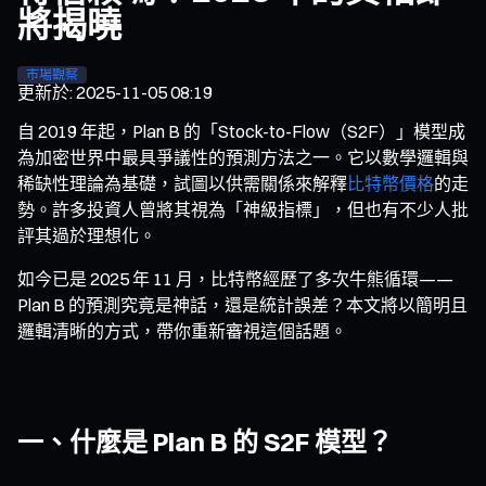
將揭曉
市場觀察
更新於
:
2025-11-05 08:19
自 2019 年起，Plan B 的「Stock-to-Flow（S2F）」模型成
為加密世界中最具爭議性的預測方法之一。它以數學邏輯與
稀缺性理論為基礎，試圖以供需關係來解釋
比特幣價格
的走
勢。許多投資人曾將其視為「神級指標」，但也有不少人批
評其過於理想化。
如今已是 2025 年 11 月，比特幣經歷了多次牛熊循環——
Plan B 的預測究竟是神話，還是統計誤差？本文將以簡明且
邏輯清晰的方式，帶你重新審視這個話題。
一、什麼是 Plan B 的 S2F 模型？