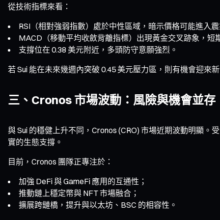
從技術指標來看：
RSI（相對強弱指數）處於中性區域，暗示價格可能進入
MACD（移動平均收斂背離指標）出現黃金交叉跡象，短
支撐位在 0.38 美元附近，多頭防守意願強烈。
若 Sui 能在未來幾週內突破 0.45 美元壓力區，則有機會迎
三、Cronos 市場波動：風險與機會並存
與 Sui 的穩健上升不同，Cronos (CRO) 市場近期波
實的生態支撐。
目前，Cronos 團隊正專注於：
加強 DeFi 與 GameFi 應用的互通性；
推動鏈上穩定幣與 NFT 市場融合；
擴展跨鏈橋，提升與以太坊、BSC 的相容性。