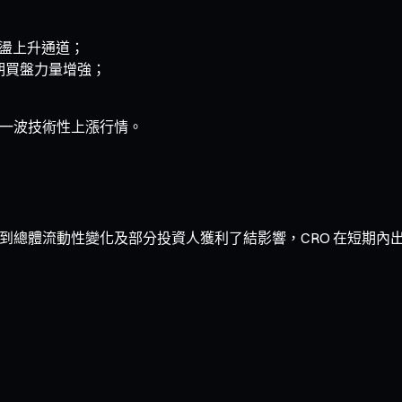
震盪上升通道；
期買盤力量增強；
來新一波技術性上漲行情。
動明顯。受到總體流動性變化及部分投資人獲利了結影響，CRO 在短期內