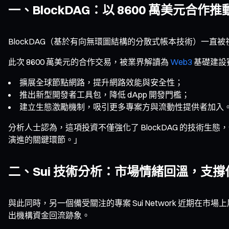
一、BlockDAG：以 8600 萬美元合
BlockDAG（基於有向無環圖結構的分散式帳本技術）一
此次 8600 萬美元的合作交易，被業界解讀為
Web3
基礎建設賽
擴展全球節點網路，提升網路效能與安全性；
推出新型開發者工具包，降低 dApp 開發門檻；
建立生態激勵機制，吸引更多專案方與流動性提供者加入
分析人士認為，這項投資不僅強化了 BlockDAG 的技術生態
演進的關鍵環節。」
二、Sui 技術分析：市場情緒回溫，支
與此同時，另一個備受關注的專案 Sui Network 近期
出機構資金回流跡象。