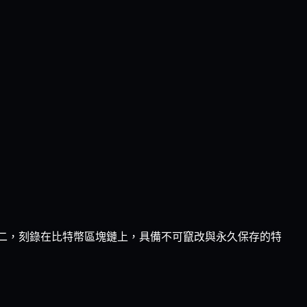
都是獨一無二，刻錄在比特幣區塊鏈上，具備不可竄改與永久保存的特