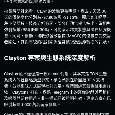
24 小時低點附近尋求支撐。
拉長時間軸來看，CLAY 的波動更為明顯。過去 7 天及 30
天的價格變化分別為 -37.66% 與 -31.13%，顯示其正經歷一
段下修階段。技術分析方面，部分自動化報告指出，當相對
強弱指數 (RSI) 低於 30 時，可能暗示超賣狀態與潛在反彈機
會。同時，移動平均收斂發散指標 (MACD) 的位置亦受交易
者關注，其與零線的相對關係經常被視為動能轉換的訊號。
Clayton 專案與生態系統深度解析
Clayton 遠不僅僅是一枚 meme 代幣。其本質是 TON 生態
系統內的社群驅動型專案，核心願景在於團結 TON 支持
者，並以趣味方式展現社群力量。專案圍繞其藍色絨毛吉祥
物「Clayton」打造，透過 Telegram 上的迷你遊戲與互動任
務吸引並留住用戶。此一模式已被證明有效，專案方宣布已
吸引超過 1,000 萬名玩家參與。
Clayton 的生態系統正持續擴展。它積極與來自其他網路的