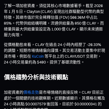
了解一項加密資產，須從其核心市場數據著手。截至 2026
年 1 月 5 日，Clayton (CLAY) 呈現出社群驅動型代幣的典型
特徵。其總市值於完全稀釋估值 (FDV) $66.36M 中占比
85%。代幣供給結構明確，流通供給量為 850 億 CLAY，而
總量與最大供給量皆設定為 1,000 億 CLAY，顯示未來通膨
壓力有限。
從價格動態來看，CLAY 在過去 24 小時內經歷了 -26.33%
的調整，短期市場情緒偏向謹慎。其交易活動主要集中於現
貨市場，例如在
KuCoin
等平台上的 CLAY/USDT 交易對，
24 小時交易量約為 $480，提供了基礎流動性。
價格趨勢分析與技術觀點
加密資產的
價格走勢
是市場情緒的直接反映。CLAY 目前正
處於一個關鍵的技術觀察期。近期數據顯示，其價格在觸及
24 小時高點 $0.0007579 後回落，目前於 $0.00000341 的