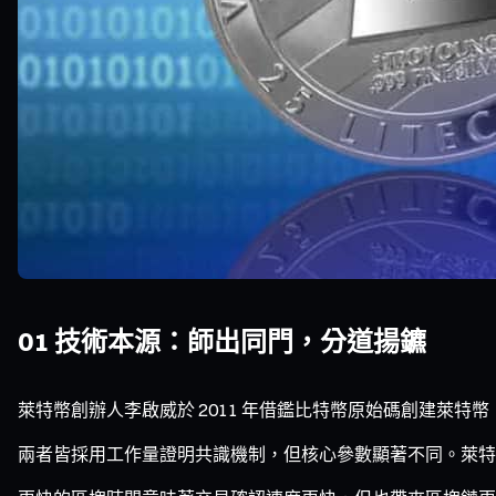
01 技術本源：師出同門，分道揚鑣
萊特幣創辦人李啟威於 2011 年借鑑比特幣原始碼創建萊
兩者皆採用工作量證明共識機制，但核心參數顯著不同。萊特幣的區