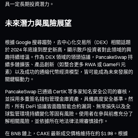
具一定長期投資潛力。
未來潛力與風險展望
根據 Google 搜尋趨勢，去中心化交易所（DEX）相關話題
於 2024 年底達到歷史新高，顯示散戶投資者對此領域的興
趣持續增溫。作為 DEX 領域的領頭協議，PancakeSwap 持
續多鏈擴張、產品創新（如整合更多 RWA 或 GameFi 元
素）以及成功的通縮代幣經濟模型，皆可能成為未來發展的
關鍵驅動力。
PancakeSwap 已通過 CertiK 等多家知名安全公司的審核，
並採用多重簽名錢包管理金庫資產，具備高度安全基準。然
而，所有 DeFi 協議皆面臨智能合約漏洞、無常損失以及全
球監管環境持續變化等固有風險。使用者在參與前應充分了
解相關風險，並依據所在地法律法規審慎操作。
在 BNB 鏈上，CAKE 最新成交價格維持在約 $1.98。根據