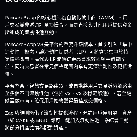
PancakeSwap 的核心機制為自動化做市商（AMM）。用
戶交易並非透過訂單簿撮合，而是直接與其他用戶提供資金
所組成的流動性池互動。
PancakeSwap V3 是平台的重要升級版本，首次引入「集中
流動性」概念，讓流動性提供者（LP）可將資金集中於特
定價格區間。這代表 LP 能獲得更高資本效率與手續費收
益，同時交易者在常見價格範圍內享有更深流動性及更低滑
價。
平台整合了智慧交易路由器，能自動將用戶交易拆分並路由
至多個不同流動性池（包括 V3、V2 及穩定幣池），甚至跨
鏈至做市商，確保用戶始終獲得最佳成交價格。
Zap 功能則簡化了流動性提供流程，允許用戶僅用單一資產
（如 CAKE 或 BNB）即可一鍵加入流動性池，系統會自動
將部分資產兌換為配對資產。