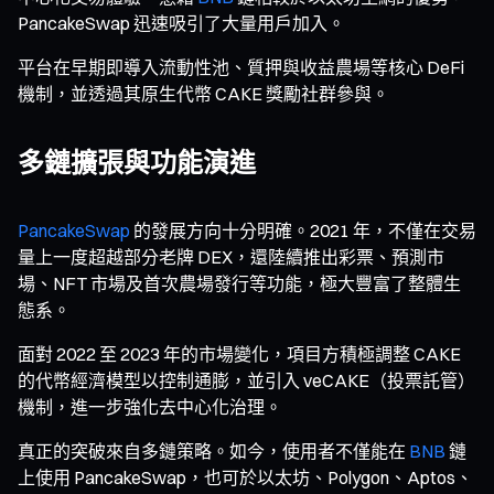
PancakeSwap 迅速吸引了大量用戶加入。
平台在早期即導入流動性池、質押與收益農場等核心 DeFi
機制，並透過其原生代幣 CAKE 獎勵社群參與。
多鏈擴張與功能演進
PancakeSwap
的發展方向十分明確。2021 年，不僅在交易
量上一度超越部分老牌 DEX，還陸續推出彩票、預測市
場、NFT 市場及首次農場發行等功能，極大豐富了整體生
態系。
面對 2022 至 2023 年的市場變化，項目方積極調整 CAKE
的代幣經濟模型以控制通膨，並引入 veCAKE（投票託管）
機制，進一步強化去中心化治理。
真正的突破來自多鏈策略。如今，使用者不僅能在
BNB
鏈
上使用 PancakeSwap，也可於以太坊、Polygon、Aptos、