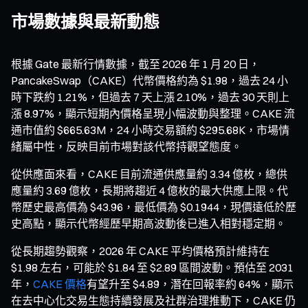
市場數據與最新動態
根據 Gate 最新行情數據，截至 2026 年 1 月 20 日，
PancakeSwap（CAKE）代幣價格約為 $1.98，過去 24 小
時下跌約 1.21%，但過去 7 天上漲 2.10%，過去 30 天則上
漲 8.97%，顯示短期內價格呈現小幅波動與整理。CAKE 流
通市值約 $665.63M，24 小時交易額約 $295.68K，市場情
緒屬中性，反映目前市場對該代幣持觀望態度。
從供應面來看，CAKE 目前流通供應量約 3.34 億枚，總供
應量約 3.69 億枚，長期將趨近 4 億枚的最大供應上限。代
幣歷史最高價為 $43.96，最低價為 $0.1944，現價遠低於歷
史高點，顯示代幣經歷早期高波動後已進入相對穩定期。
從長期趨勢觀察，2026 年 CAKE 平均價格預計維持在
$1.98 左右，可能於 $1.84 至 $2.89 區間波動。預估至 2031
年，
CAKE 價格
有望升至 $4.89，潛在回報率約 64%，顯示
在去中心化交易生態持續發展及社群治理推動下，CAKE 仍