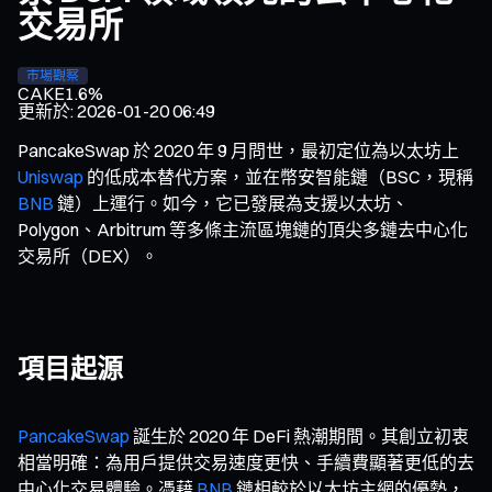
交易所
市場觀察
CAKE
1.6%
更新於
:
2026-01-20 06:49
PancakeSwap 於 2020 年 9 月問世，最初定位為以太坊上
Uniswap
的低成本替代方案，並在幣安智能鏈（BSC，現稱
BNB
鏈）上運行。如今，它已發展為支援以太坊、
Polygon、Arbitrum 等多條主流區塊鏈的頂尖多鏈去中心化
交易所（DEX）。
項目起源
PancakeSwap
誕生於 2020 年 DeFi 熱潮期間。其創立初衷
相當明確：為用戶提供交易速度更快、手續費顯著更低的去
中心化交易體驗。憑藉
BNB
鏈相較於以太坊主網的優勢，