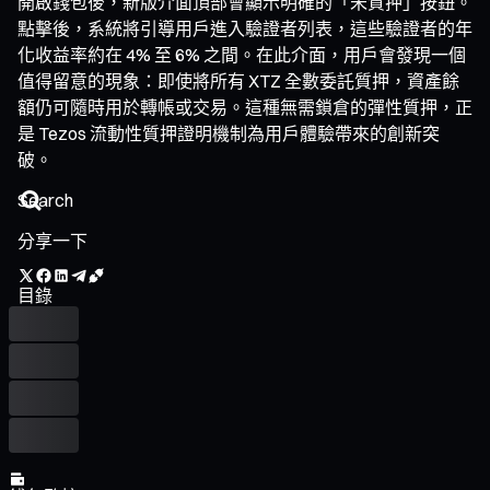
開啟錢包後，新版介面頂部會顯示明確的「未質押」按鈕。
點擊後，系統將引導用戶進入驗證者列表，這些驗證者的年
化收益率約在 4% 至 6% 之間。在此介面，用戶會發現一個
值得留意的現象：即使將所有 XTZ 全數委託質押，資產餘
額仍可隨時用於轉帳或交易。這種無需鎖倉的彈性質押，正
是 Tezos 流動性質押證明機制為用戶體驗帶來的創新突
破。
分享一下
目錄