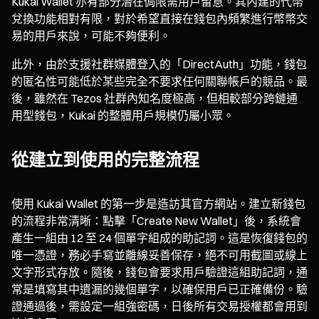
Kukai Wallet 亦有部分潛在侷限需用戶留意。其內建的代幣
兌換功能相對有限，對於希望直接在錢包內頻繁進行幣幣交
易的用戶來說，可能不夠便利。
此外，由於支援社群媒體登入的「DirectAuth」功能，錢包
的匿名性可能低於某些完全不要求任何關聯帳戶的競品。最
後，雖然在 Tezos 社群內知名度極高，但相較部分跨鏈通
用型錢包，Kukai 的整體用戶規模仍屬小眾。
從建立到使用的完整流程
使用 Kukai Wallet 的第一步是造訪其官方網站。建立新錢包
的流程非常清晰：點擊「Create New Wallet」後，系統會
產生一組由 12 至 24 個單字組成的助記詞。這是恢復錢包的
唯一憑證，務必手寫並離線妥善保存，絕不可用截圖或線上
文字形式存放。隨後，錢包會要求用戶驗證這組助記詞，通
常是填寫其中遺漏的幾個單字，以確保用戶已正確備份。驗
證通過後，需設定一組強密碼，日後所有交易授權都會用到