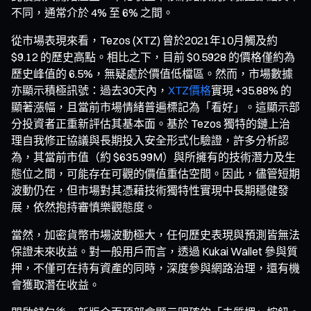
不同，通常介於 4% 至 6% 之間。
從市場表現來看，Tezos (XTZ) 曾於2021年10月觸及約
$9.12 的歷史高點。相比之下，目前 $0.5928 的價格僅約為
歷史峰值的 6.5%，無疑處於價值低檔區。然而，市場數據
亦顯示積極訊號：過去30天內，
XTZ價格
實現 +35.88% 的
顯著漲幅，且當前市場情緒普遍標記為「看好」。這顯示部
分投資者正重新評估其基本面。基於 Tezos 獨特的鏈上治
理自我修正協議與長期投入安全形式化驗證，許多分析認
為，其當前市值（約 $635.99M）與所擁有的技術潛力及生
態位之間，可能存在可觀的價值重估空間。因此，儘管短期
波動仍在，但市場對其憑藉技術獨特性實現中長期穩健發
展，依然抱持審慎樂觀態度。
當然，加密貨幣市場波動極大，任何歷史表現與預測皆無法
保證未來收益。對一般用戶而言，透過 Kukai Wallet 參與質
押，不僅可在持有資產的同時，深度參與網路治理，還有機
會獲取潛在收益。