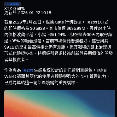
市場觀察
XTZ
-0.59%
更新於
:
2026-01-22 10:18
截至2026年1月22日，根據 Gate 行情數據，Tezos (XTZ)
的即時價格為 $0.5928。其市值達 $635.99M，最近24小時
內價格波動平穩，小幅下跌1.24%，但在過去30天內取得超
過 +35% 的顯著漲幅，當前市場情緒普遍看好。儘管與其
$9.12 的歷史最高價相比仍有差距，但其獨特的鏈上治理與
形式化驗證技術，持續吸引尋求技術創新與長期價值的開發
者與投資者。
作為專為
Tezos
生態系統設計的非託管網頁錢包，Kukai
Wallet 憑藉其簡化的使用者體驗與強大的 NFT 管理能力，
已成為連結這一創新區塊鏈的重要橋樑。