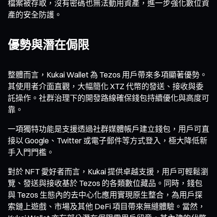
檔案被存取，沒有密碼也無法動用資產，進一步強化數位資
產的安全防護。
優勢與潛在侷限
整體而言，Kukai Wallet 為 Tezos 用戶帶來多項顯著優勢。
其使用者介面直觀，大幅簡化 XTZ 代幣的發送、接收與委
託操作。社群治理下的開發路線確保錢包持續優化與高度可
靠。
一項獨特功能是支援透過社群媒體帳戶建立錢包，用戶可直
接以 Google、Twitter 或電子郵件等方式登入，極大降低新
手入門門檻。
對於 NFT 愛好者而言，Kukai 提供卓越支援，用戶可輕鬆瀏
覽、發送與接收基於 Tezos 的各類數位藏品。同時，錢包
與 Tezos 生態內的去中心化應用實現原生整合，為用戶探
索鏈上遊戲、市場及其他 DeFi 項目帶來無縫體驗。當然，