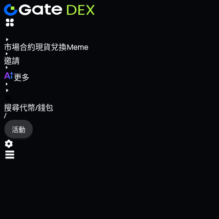
市場
合約
現貨
兌換
Meme
邀請
更多
搜尋代幣/錢包
/
活動