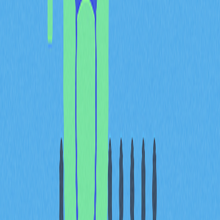
預測市場的核心優勢
預測市場具備多項關鍵優勢：
風險管理：用戶可運用預測市場對沖其他投資的潛在
損失。
投機收益：預測正確未來事件有機會獲利。
市場洞察：合約價格提供群體預期的寶貴資訊。
參與預測市場的潛在風險