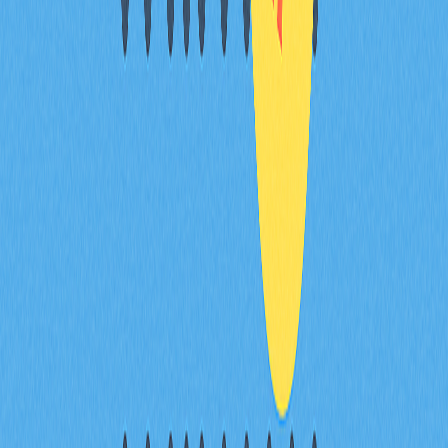
美國對預測市場的法律規範較為複雜。部分平台在合規監
管下合法營運，部分則處於灰色地帶。建議參考當地法
令。
哪些加密貨幣具備1000倍成長潛力？
Layer-1公鏈及AI相關代幣因技術創新與用戶快速成長，
在加密產業展現出龐大的1000倍成長空間。
最精確的加密貨幣預測工具是什麼？
結合機器學習與大數據分析的AI模型，目前為加密市場中
預測最精確的工具，能綜合市場趨勢、情緒分析及歷史數
據進行高度前瞻性預測。
* 本文章不作為 Gate.com 提供的投資理財建議或其他任
何類型的建議。 投資有風險，入市須謹慎。
分享