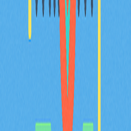
2025年加密錢包選購終極指南，專為剛踏入加密貨幣與
Web3領域的新手量身打造。內容涵蓋錢包類型、安全機
制、多鏈支援及存放方案。無論您的目標是日常交易、
NFT收藏或長期持有，這份全方位入門指南都能協助您做
出專業選擇。輕鬆找到最適合初學者的數位資產安全儲存
與管理方式，同時獲得實用的進階功能解析和設定建議。
探索加密世界，從這裡開始！
2025-12-21
什麼是代幣經濟學？在加密專案中，代幣如何分
配？
深入探討 Tokenomics 在加密專案中的重要性，詳盡分析
代幣分配、供應調控與通縮機制等核心要素。全方位解讀
治理與實用功能，協助推動高度去中心化並確保專案穩健
成長。內容專為區塊鏈專業人士、加密投資人及 Web3
愛好者量身設計。
2025-12-20
Avalanche（AVAX）是什麼：全方位解析白皮
書邏輯、應用場景與技術創新基礎
全面剖析 Avalanche（AVAX），深入探討其創新三鏈架
構，並解析其於支付、質押及治理等多元場景下的代幣功