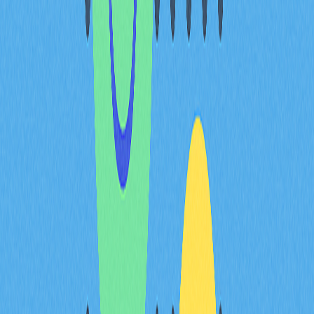
預測市場雖具優勢，仍須注意以下風險：
價格波動劇烈：合約價格易受市場情緒與新訊息影
響。
操縱風險：部分人士或團體可能試圖左右市場結果。
法律不確定性：預測市場法規尚在發展中，營運受
限。
選擇預測市場平台的關鍵要
素
挑選預測市場時應注意：
平台信譽與穩定性：優先選擇信譽良好、營運穩健的