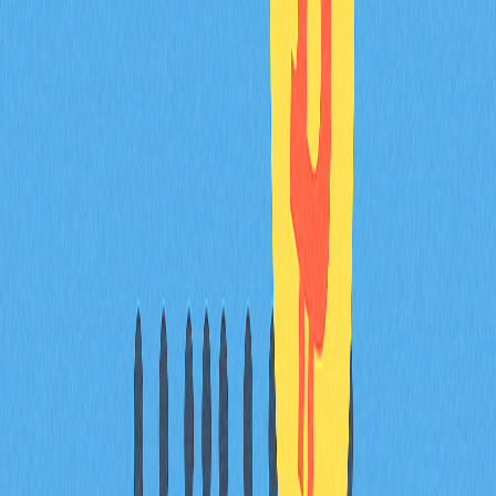
在風險管理與投資投機領域展現新契機，但用戶仍須理性
參與，深入瞭解其運作原理。隨著技術與監理環境不斷演
進，預測市場有望於未來事件分析與多元產業決策中扮演
更關鍵的角色。
常見問題解答
加密領域的預測市場是什麼？
加密預測市場為去中心化平台，用戶以
加密貨幣
投注未來
事件結果，並透過區塊鏈實現高度透明與高效的預測流
程。
預測市場在美國是否合法？