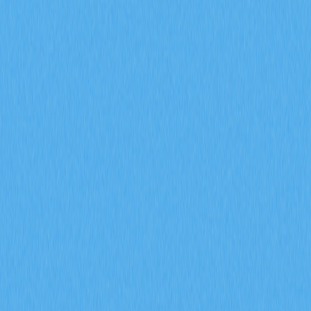
2026-02-08
什麼是衍生品市場訊號？期貨未平倉合約、資金
費率和強制平倉數據在 2026 年會如何影響加密
貨幣交易？
掌握期貨未平倉合約、資金費率與爆倉數據等衍生品市場
指標在 2026 年對加密貨幣交易的影響。透過 Gate 交易
洞察，深入解析 ENA 合約成交量達 170 億美元、每日爆
倉金額 9400 萬美元，以及機構資金累積策略。
2026-02-08
2026 年，期貨未平倉合約、資金費率以及強制
平倉數據將如何協助預測加密衍生品市場的走勢
信號？
深入探討期貨未平倉合約、資金費率以及強平數據於
2026 年加密衍生品市場信號預測上的應用。運用 Gate 衍
生品指標，全面剖析機構參與、市場情緒變化及風險管理
趨勢，有效提升市場前瞻分析的精準度。
2026-02-08