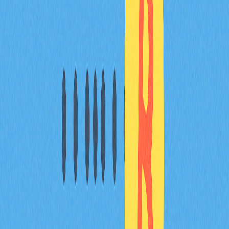
瞭解正確預測後的獲利結算方式。
預測市場的未來展望：歷史
是否會重演？
早期預測市場平台歷經諸多挑戰，產業如今已大幅進步。
隨著區塊鏈技術升級、用戶體驗提升及監管趨於明朗，許
多初期問題已獲得解決。這些發展顯示預測市場有望持續
創新並擴展影響力。
總結
預測市場為整合社群智慧、洞察未來事件帶來強大工具。