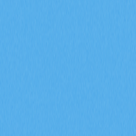
2025-11-16 08:50
區塊鏈
加密視野
加密交易
DAO
DeFi
文章評價 : 4.1
0 個評價
深入剖析去中心化平台如何革新加密預測市場，全面掌握
區塊鏈預測市場的多元類型、核心優勢與潛在風險。學會
利用這些市場來進行風險對沖與投機，同時保持對各項潛
在隱憂的高度警覺。本文為加密貨幣專業人士深入解析預
測市場協議的獨特優勢，以及這項創新金融工具的未來展
望。深入預測市場領域，洞察如何運用「群體智慧」預測
未來事件，強化投資與決策能力。
什麼是預測市場：匯聚群眾
智慧的力量
預測市場已成為整合群體智慧、預測未來事件的創新利
器。本文將深入剖析預測市場的定義、運作原理，以及其
於現代社會的深遠影響。