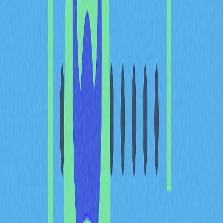
娛樂類市場：針對體育賽事、電影票房等娛樂議題進
行預測。
預測市場的運作機制
預測市場依循下列基本原則：
合約設立：平台依據事件的不同可能結果設計合約。
開放交易：用戶可自由買賣合約，價格反映結果發生
的機率。
結果結算：事件結束後，正確結果的合約可兌換固定
金額（通常為1美元），錯誤合約則歸零。
部分主流加密預測市場平台已將此機制實際應用。