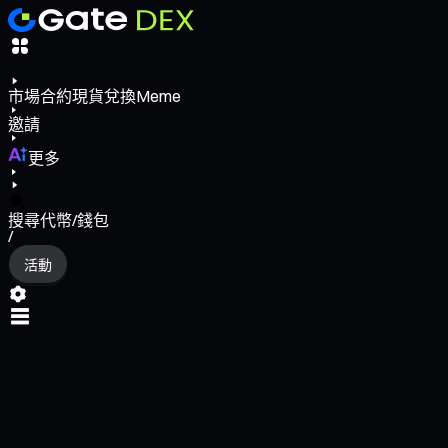
市場
合約
現貨
兌換
Meme
邀請
更多
搜尋代幣/錢包
/
活動