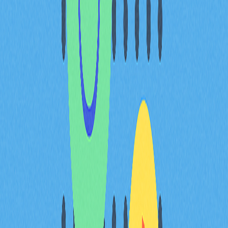
點。升級後，官方建議用戶將MATIC-BEP2代幣轉至
BNB Smart Chain，進一步拓展應用場景並提升功能體
驗。本次升級不僅強化網路效能與安全性，也為代幣持有
者開啟更廣泛的
去中心化應用
生態，讓MATIC兌換BNB
的操作更加順暢、靈活。
結論
MATIC-BEP2充值功能的啟用，為MATIC用戶社群帶來
重大利多，尤其解決了過去Beacon Chain轉帳難題。此
方案不僅消除現有阻礙，也呼應區塊鏈產業技術演進。主
流交易所將持續推動創新，推出更多資產管理方案，為
MATIC-BEP2持有者提供更彈性的選擇。