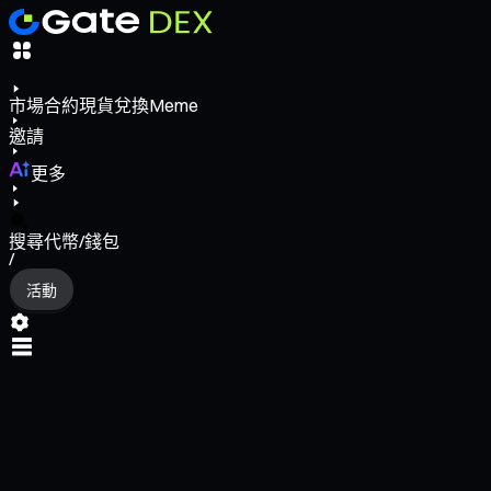
市場
合約
現貨
兌換
Meme
邀請
更多
搜尋代幣/錢包
/
活動