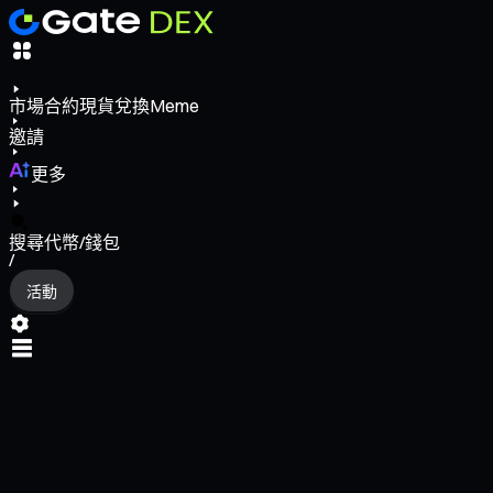
市場
合約
現貨
兌換
Meme
邀請
更多
搜尋代幣/錢包
/
活動