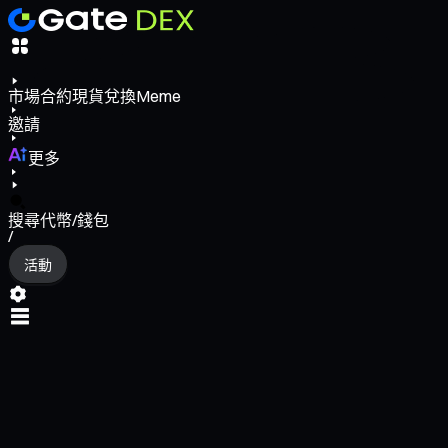
市場
合約
現貨
兌換
Meme
邀請
更多
搜尋代幣/錢包
/
活動