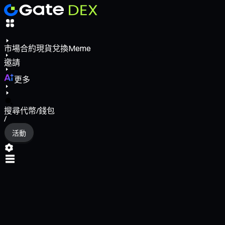
市場
合約
現貨
兌換
Meme
邀請
更多
搜尋代幣/錢包
/
活動