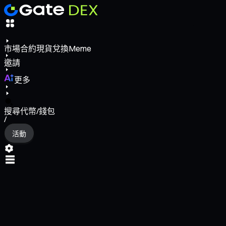
市場
合約
現貨
兌換
Meme
邀請
更多
搜尋代幣/錢包
/
活動