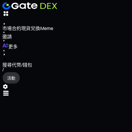
市場
合約
現貨
兌換
Meme
邀請
更多
搜尋代幣/錢包
/
活動