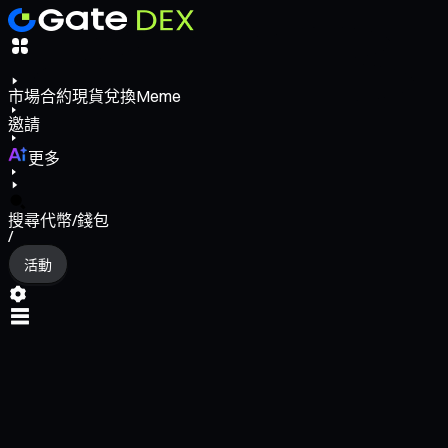
市場
合約
現貨
兌換
Meme
邀請
更多
搜尋代幣/錢包
/
活動